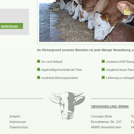
weiterlesen
Im Hintergrund unseres Betriebs ist jede Menge Verwaltung u
An- und Verkauf
moderne LKW-Transp
regelmäßige Kontrolle der Tiere
möglichst kurze Tra
routinierte Büroorganisation
Lieferung zu nahege
VIEHHANDLUNG BRINK
Anfahrt
Christian Brink
Te
Impressum
Emsdettener Str. 147
F
Datenschutz
48485 Neuenkirchen
eM