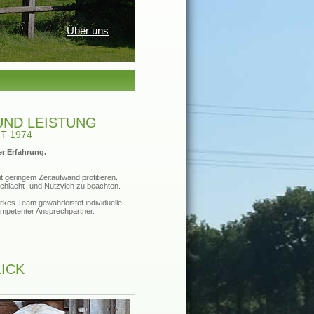
Über uns
UND LEISTUNG
T 1974
er Erfahrung.
 geringem Zeitaufwand profitieren.
 Schlacht- und Nutzvieh zu beachten.
rkes Team gewährleistet individuelle
kompetenter Ansprechpartner.
ICK