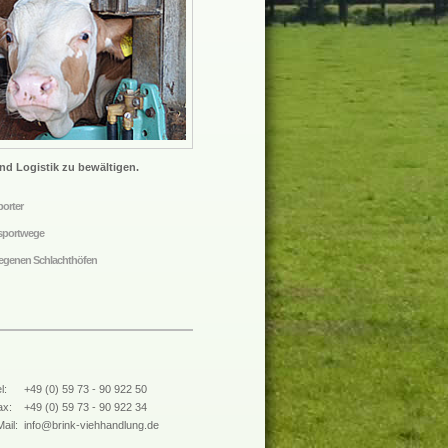
nd Logistik zu bewältigen.
orter
nsportwege
legenen Schlachthöfen
l:
+49 (0) 59 73 - 90 922 50
ax:
+49 (0) 59 73 - 90 922 34
ail:
info@brink-viehhandlung.de